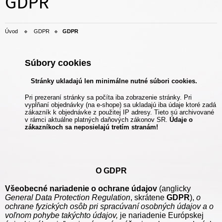
GDPR
Úvod
GDPR
GDPR
Súbory cookies
Stránky ukladajú len minimálne nutné súbori cookies.
Pri prezeraní stránky sa počíta iba zobrazenie stránky. Pri
vypĺňaní objednávky (na e-shope) sa ukladajú iba údaje ktoré zadá
zákazník k objednávke z použitej IP adresy. Tieto sú archivované
v rámci aktuálne platných daňových zákonov SR.
Údaje o
zákazníkoch sa neposielajú tretím stranám!
O GDPR
Všeobecné nariadenie o ochrane údajov
(anglicky
General Data Protection Regulation
, skrátene
GDPR
),
o
ochrane fyzických osôb pri spracúvaní
osobných údajov
a o
voľnom pohybe takýchto údajov,
je nariadenie Európskej