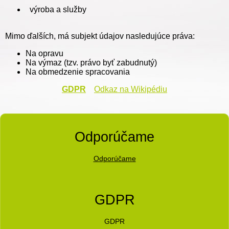
výroba a služby
Mimo ďalších, má subjekt údajov nasledujúce práva:
Na opravu
Na výmaz (tzv. právo byť zabudnutý)
Na obmedzenie spracovania
GDPR
Odkaz na Wikipédiu
Odporúčame
Odporúčame
GDPR
GDPR