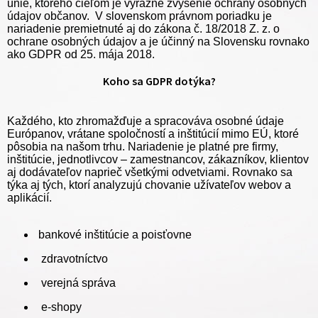
únie, ktorého cieľom je výrazné zvýšenie ochrany osobných
údajov občanov. V slovenskom právnom poriadku je
nariadenie premietnuté aj do zákona č. 18/2018 Z. z. o
ochrane osobných údajov a je účinný na Slovensku rovnako
ako GDPR od 25. mája 2018.
Koho sa GDPR dotýka?
Každého, kto zhromažďuje a spracováva osobné údaje
Európanov, vrátane spoločností a inštitúcií mimo EÚ, ktoré
pôsobia na našom trhu. Nariadenie je platné pre firmy,
inštitúcie, jednotlivcov – zamestnancov, zákazníkov, klientov
aj dodávateľov naprieč všetkými odvetviami. Rovnako sa
týka aj tých, ktorí analyzujú chovanie užívateľov webov a
aplikácií.
bankové inštitúcie a poisťovne
zdravotníctvo
verejná správa
e-shopy