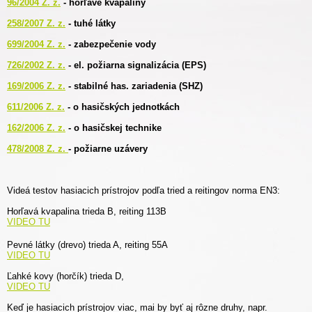
96/2004 Z. z.
- horľavé kvapaliny
258/2007 Z. z.
- tuhé látky
699/2004 Z. z.
- zabezpečenie vody
726/2002 Z. z.
- el. požiarna signalizácia (EPS)
169/2006 Z. z.
- stabilné has. zariadenia (SHZ)
611/2006 Z. z.
- o hasičských jednotkách
162/2006 Z. z.
- o hasičskej technike
478/2008 Z. z.
- požiarne uzávery
Videá testov hasiacich prístrojov podľa tried a reitingov norma EN3:
Horľavá kvapalina trieda B, reiting 113B
VIDEO TU
Pevné látky (drevo) trieda A, reiting 55A
VIDEO TU
Ľahké kovy (horčík) trieda D,
VIDEO TU
Keď je hasiacich prístrojov viac, mai by byť aj rôzne druhy, napr.