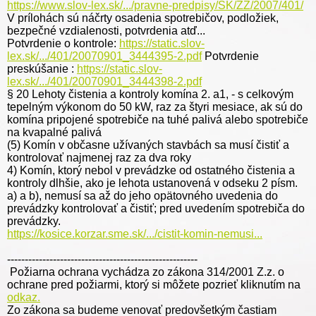
https://www.slov-lex.sk/.../pravne-predpisy/SK/ZZ/2007/401/
V
prílohách sú náčrty osadenia spotrebičov, podložiek,
bezpečné vzdialenosti, potvrdenia atď...
Potvrdenie o kontrole:
https://static.slov-
lex.sk/.../401/20070901_3444395-2.pdf
Potvrdenie
preskúšanie :
https://static.slov-
lex.sk/.../401/20070901_3444398-2.pdf
§ 20 Lehoty čistenia a kontroly komína 2. a1, - s celkovým
tepelným výkonom do 50 kW, raz za štyri mesiace, ak sú do
komína pripojené spotrebiče na tuhé palivá alebo spotrebiče
na kvapalné palivá
(5) Komín v občasne užívaných stavbách sa musí čistiť a
kontrolovať najmenej raz za dva roky
4) Komín, ktorý nebol v prevádzke od ostatného čistenia a
kontroly dlhšie, ako je lehota ustanovená v odseku 2 písm.
a) a b), nemusí sa až do jeho opätovného uvedenia do
prevádzky kontrolovať a čistiť; pred uvedením spotrebiča do
prevádzky.
https://kosice.korzar.sme.sk/.../cistit-komin-nemusi...
------------------------------------------------------
Požiarna ochrana vychádza zo zákona 314/2001 Z.z. o
ochrane pred požiarmi, ktorý si môžete pozrieť kliknutím na
odkaz.
Zo zákona sa budeme venovať predovšetkým častiam