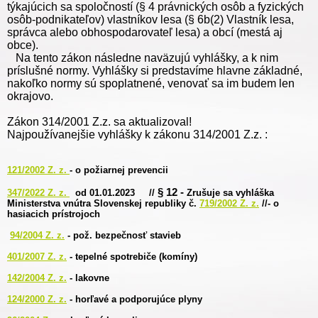
týkajúcich sa spoločností (§ 4 právnických osôb a fyzických
osôb-podnikateľov) vlastníkov lesa (§ 6b(2) Vlastník lesa,
správca alebo obhospodarovateľ lesa) a obcí (mestá aj
obce).
Na tento zákon následne naväzujú vyhlášky, a k nim
príslušné normy. Vyhlášky si predstavíme hlavne základné,
nakoľko normy sú spoplatnené, venovať sa im budem len
okrajovo.
Zákon 314/2001 Z.z. sa aktualizoval!
Najpoužívanejšie vyhlášky k zákonu 314/2001 Z.z. :
121/2002 Z. z.
- o požiarnej prevencii
§ 12 -
347/2022 Z. z.
od 01.01.2023 //
Zrušuje sa vyhláška
Ministerstva vnútra Slovenskej republiky č.
719/2002 Z. z.
//- o
hasiacich prístrojoch
94/2004 Z. z.
- pož. bezpečnosť stavieb
401/2007 Z. z.
- tepelné spotrebiče (komíny)
142/2004 Z. z.
- lakovne
124/2000 Z. z.
- horľavé a podporujúce plyny